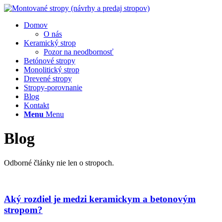
Domov
O nás
Keramický strop
Pozor na neodbornosť
Betónové stropy
Monolitický strop
Drevené stropy
Stropy-porovnanie
Blog
Kontakt
Menu
Menu
Blog
Odborné články nie len o stropoch.
Aký rozdiel je medzi keramickym a betonovým
stropom?