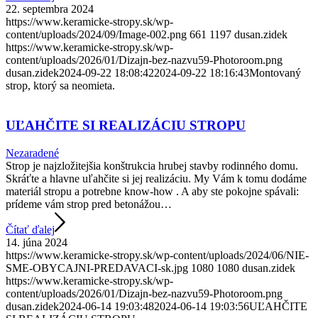
22. septembra 2024
https://www.keramicke-stropy.sk/wp-
content/uploads/2024/09/Image-002.png
661
1197
dusan.zidek
https://www.keramicke-stropy.sk/wp-
content/uploads/2026/01/Dizajn-bez-nazvu59-Photoroom.png
dusan.zidek
2024-09-22 18:08:42
2024-09-22 18:16:43
Montovaný
strop, ktorý sa neomieta.
UĽAHČITE SI REALIZÁCIU STROPU
Nezaradené
Strop je najzložitejšia konštrukcia hrubej stavby rodinného domu.
Skráťte a hlavne uľahčite si jej realizáciu. My Vám k tomu dodáme
materiál stropu a potrebne know-how . A aby ste pokojne spávali:
prídeme vám strop pred betonážou…
Čítať ďalej
14. júna 2024
https://www.keramicke-stropy.sk/wp-content/uploads/2024/06/NIE-
SME-OBYCAJNI-PREDAVACI-sk.jpg
1080
1080
dusan.zidek
https://www.keramicke-stropy.sk/wp-
content/uploads/2026/01/Dizajn-bez-nazvu59-Photoroom.png
dusan.zidek
2024-06-14 19:03:48
2024-06-14 19:03:56
UĽAHČITE