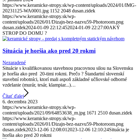
https://www.keramicke-stropy.sk/wp-content/uploads/2024/01/IMG-
20231125-WA0001.jpg
1152
2048
dusan.zidek
https://www.keramicke-stropy.sk/wp-
content/uploads/2026/01/Dizajn-bez-nazvu59-Photoroom.png
dusan.zidek
2024-01-09 22:12:45
2024-01-09 22:27:00
AKÝ
STROP DO DOMU ?
Situácia je horšia ako pred 20 rokmi
Nezaradené
Situácie s kvalifikovanou stavebnou pracovnou silou na Slovensku
je horšia ako pred 20-timi rokmi. Prečo ? Štandartní slovenskí
stavební robotníci, ktorí mali aspoň základné učňovské odborné
vzdelanie (murár, tesár, klampiar...)…
Čítať ďalej
6. decembra 2023
https://www.keramicke-stropy.sk/wp-
content/uploads/2021/09/64853638_m.jpg
1671
2510
dusan.zidek
https://www.keramicke-stropy.sk/wp-
content/uploads/2026/01/Dizajn-bez-nazvu59-Photoroom.png
dusan.zidek
2023-12-06 12:08:01
2023-12-06 12:10:24
Situácia je
horšia ako pred 20 rokmi