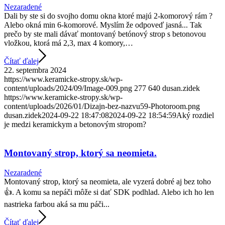
Nezaradené
Dali by ste si do svojho domu okna ktoré majú 2-komorový rám ?
Alebo okná min 6-komorové. Myslím že odpoveď jasná... Tak
prečo by ste mali dávať montovaný betónový strop s betonovou
vložkou, ktorá má 2,3, max 4 komory,…
Čítať ďalej
22. septembra 2024
https://www.keramicke-stropy.sk/wp-
content/uploads/2024/09/Image-009.png
277
640
dusan.zidek
https://www.keramicke-stropy.sk/wp-
content/uploads/2026/01/Dizajn-bez-nazvu59-Photoroom.png
dusan.zidek
2024-09-22 18:47:08
2024-09-22 18:54:59
Aký rozdiel
je medzi keramickym a betonovým stropom?
Montovaný strop, ktorý sa neomieta.
Nezaradené
Montovaný strop, ktorý sa neomieta, ale vyzerá dobré aj bez toho
👍. A komu sa nepáči môže si dať SDK podhlad. Alebo ich ho len
nastrieka farbou aká sa mu páči...
Čítať ďalej