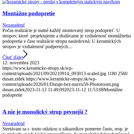
Montážne podopretie
Nezaradené
Počas realizácie je nutné každý montovaný strop podoprieť. U
stropov, ktoré projektujeme a dodávame je vzdialenosť montážneho
podopretia v čase realizácie stropu nasledovná: U keramických
stropov je vzdialenosť podperných…
Čítať ďalej
12. novembra 2023
https://www.keramicke-stropy.sk/wp-
content/uploads/2021/09/20210914_093013-scaled.jpg
1180
2560
dusan.zidek
https://www.keramicke-stropy.sk/wp-
content/uploads/2026/01/Dizajn-bez-nazvu59-Photoroom.png
dusan.zidek
2023-11-12 11:49:09
2023-11-12 11:53:08
Montážne
podopretie
A nie je monolický strop pevnejší ?
Nezaradené
Stretávam sa s touto otázkou u zákazníkov pomerne často, resp. je