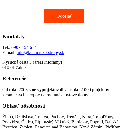
Kontakty
Tel.:
0907 154 614
E-mail:
info@keramicke-stropy.sk
Kysucká cesta 3 (areál Inforamy)
010 01 Žilina
Referencie
Od roku 2003 sme vyprojektovali viac ako 2 000 projektov
keramických stropov na rodinné a bytové domy.
Oblasť pôsobnosti
Žilina, Bratislava, Trnava, Púchov, Trenčín, Nitra, Topoľčany,
Prievidza, Čadca, Liptovský Mikulaš, Bardejov, Poprad, Banská
Bystrica, Zvolen, Bánovce nad Bebravou, Nové Zámky, Piešťany,