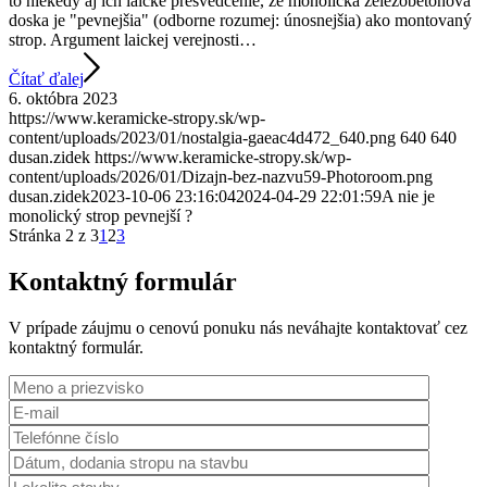
to niekedy aj ich laické presvedčenie, že monolická železobetónová
doska je "pevnejšia" (odborne rozumej: únosnejšia) ako montovaný
strop. Argument laickej verejnosti…
Čítať ďalej
6. októbra 2023
https://www.keramicke-stropy.sk/wp-
content/uploads/2023/01/nostalgia-gaeac4d472_640.png
640
640
dusan.zidek
https://www.keramicke-stropy.sk/wp-
content/uploads/2026/01/Dizajn-bez-nazvu59-Photoroom.png
dusan.zidek
2023-10-06 23:16:04
2024-04-29 22:01:59
A nie je
monolický strop pevnejší ?
Stránka 2 z 3
1
2
3
Kontaktný formulár
V prípade záujmu o cenovú ponuku nás neváhajte kontaktovať cez
kontaktný formulár.