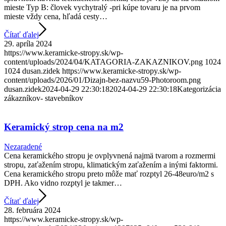
mieste Typ B: človek vychytralý -pri kúpe tovaru je na prvom
mieste vždy cena, hľadá cesty…
Čítať ďalej
29. apríla 2024
https://www.keramicke-stropy.sk/wp-
content/uploads/2024/04/KATAGORIA-ZAKAZNIKOV.png
1024
1024
dusan.zidek
https://www.keramicke-stropy.sk/wp-
content/uploads/2026/01/Dizajn-bez-nazvu59-Photoroom.png
dusan.zidek
2024-04-29 22:30:18
2024-04-29 22:30:18
Kategorizácia
zákazníkov- stavebníkov
Keramický strop cena na m2
Nezaradené
Cena keramického stropu je ovplyvnená najmä tvarom a rozmermi
stropu, zaťažením stropu, klimatickým zaťažením a inými faktormi.
Cena keramického stropu preto môže mať rozptyl 26-48euro/m2 s
DPH. Ako vidno rozptyl je takmer…
Čítať ďalej
28. februára 2024
https://www.keramicke-stropy.sk/wp-