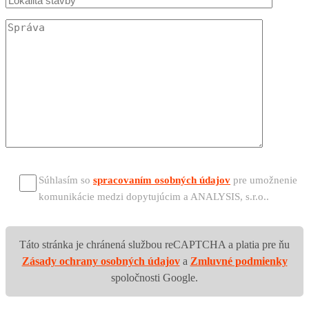
Súhlasím so
spracovaním osobných údajov
pre umožnenie
komunikácie medzi dopytujúcim a ANALYSIS, s.r.o..
Táto stránka je chránená službou reCAPTCHA a platia pre ňu
Zásady ochrany osobných údajov
a
Zmluvné podmienky
spoločnosti Google.