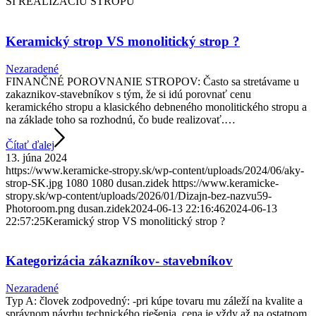
SI REALIZÁCIU STROPU
Keramický strop VS monolitický strop ?
Nezaradené
FINANČNÉ POROVNANIE STROPOV: Často sa stretávame u
zakaznikov-stavebníkov s tým, že si idú porovnať cenu
keramického stropu a klasického debneného monolitického stropu a
na základe toho sa rozhodnú, čo bude realizovať.…
Čítať ďalej
13. júna 2024
https://www.keramicke-stropy.sk/wp-content/uploads/2024/06/aky-
strop-SK.jpg
1080
1080
dusan.zidek
https://www.keramicke-
stropy.sk/wp-content/uploads/2026/01/Dizajn-bez-nazvu59-
Photoroom.png
dusan.zidek
2024-06-13 22:16:46
2024-06-13
22:57:25
Keramický strop VS monolitický strop ?
Kategorizácia zákazníkov- stavebníkov
Nezaradené
Typ A: človek zodpovedný: -pri kúpe tovaru mu záleží na kvalite a
správnom návrhu technického riešenia, cena je vždy až na ostatnom