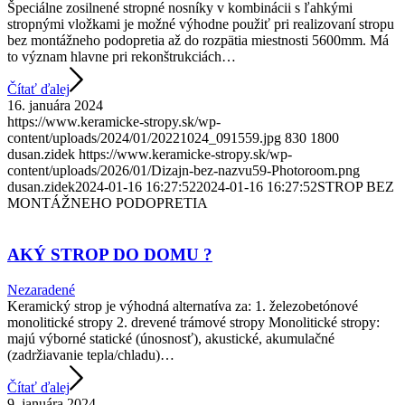
Špeciálne zosilnené stropné nosníky v kombinácii s ľahkými
stropnými vložkami je možné výhodne použiť pri realizovaní stropu
bez montážneho podopretia až do rozpätia miestnosti 5600mm. Má
to význam hlavne pri rekonštrukciách…
Čítať ďalej
16. januára 2024
https://www.keramicke-stropy.sk/wp-
content/uploads/2024/01/20221024_091559.jpg
830
1800
dusan.zidek
https://www.keramicke-stropy.sk/wp-
content/uploads/2026/01/Dizajn-bez-nazvu59-Photoroom.png
dusan.zidek
2024-01-16 16:27:52
2024-01-16 16:27:52
STROP BEZ
MONTÁŽNEHO PODOPRETIA
AKÝ STROP DO DOMU ?
Nezaradené
Keramický strop je výhodná alternatíva za: 1. železobetónové
monolitické stropy 2. drevené trámové stropy Monolitické stropy:
majú výborné statické (únosnosť), akustické, akumulačné
(zadržiavanie tepla/chladu)…
Čítať ďalej
9. januára 2024