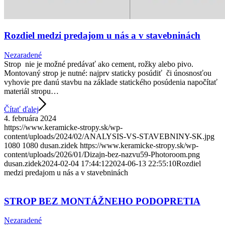
Rozdiel medzi predajom u nás a v stavebninách
Nezaradené
Strop nie je možné predávať ako cement, rožky alebo pivo.
Montovaný strop je nutné: najprv staticky posúdiť či únosnosťou
vyhovie pre danú stavbu na základe statického posúdenia napočítať
materiál stropu…
Čítať ďalej
4. februára 2024
https://www.keramicke-stropy.sk/wp-
content/uploads/2024/02/ANALYSIS-VS-STAVEBNINY-SK.jpg
1080
1080
dusan.zidek
https://www.keramicke-stropy.sk/wp-
content/uploads/2026/01/Dizajn-bez-nazvu59-Photoroom.png
dusan.zidek
2024-02-04 17:44:12
2024-06-13 22:55:10
Rozdiel
medzi predajom u nás a v stavebninách
STROP BEZ MONTÁŽNEHO PODOPRETIA
Nezaradené