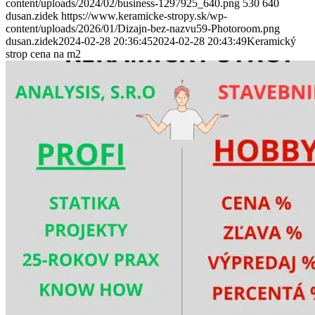
content/uploads/2024/02/business-1297925_640.png
530
640
dusan.zidek
https://www.keramicke-stropy.sk/wp-
content/uploads/2026/01/Dizajn-bez-nazvu59-Photoroom.png
dusan.zidek
2024-02-28 20:36:45
2024-02-28 20:43:49
Keramický
strop cena na m2