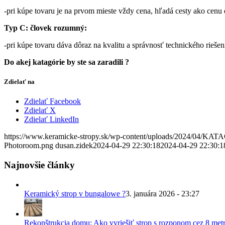
-pri kúpe tovaru je na prvom mieste vždy cena, hľadá cesty ako cenu d
Typ C: človek rozumný:
-pri kúpe tovaru dáva dôraz na kvalitu a správnosť technického rieše
Do akej katagórie by ste sa zaradili ?
Zdielať na
Zdielať Facebook
Zdielať X
Zdielať LinkedIn
https://www.keramicke-stropy.sk/wp-content/uploads/2024/0
Photoroom.png
dusan.zidek
2024-04-29 22:30:18
2024-04-29 22:30:1
Najnovšie články
Keramický strop v bungalowe ?
3. januára 2026 - 23:27
Rekonštrukcia domu: Ako vyriešiť strop s rozponom cez 8 metr