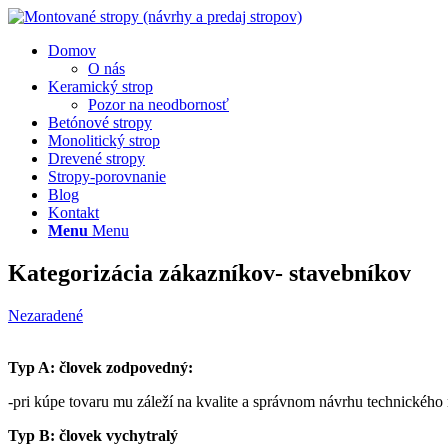
Domov
O nás
Keramický strop
Pozor na neodbornosť
Betónové stropy
Monolitický strop
Drevené stropy
Stropy-porovnanie
Blog
Kontakt
Menu
Menu
Kategorizácia zákazníkov- stavebníkov
Nezaradené
Typ A: človek zodpovedný:
-pri kúpe tovaru mu záleží na kvalite a správnom návrhu technického 
Typ B: človek vychytralý