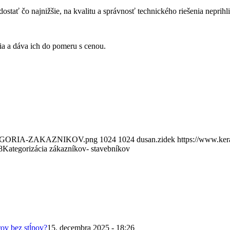
ostať čo najnižšie, na kvalitu a správnosť technického riešenia neprihl
nia a dáva ich do pomeru s cenou.
4/KATAGORIA-ZAKAZNIKOV.png
1024
1024
dusan.zidek
https://www.ker
8
Kategorizácia zákazníkov- stavebníkov
ov bez stĺpov?
15. decembra 2025 - 18:26