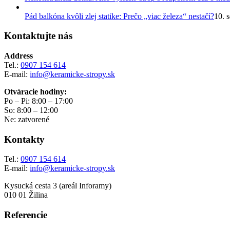
Pád balkóna kvôli zlej statike: Prečo „viac železa“ nestačí?
10. 
Kontaktujte nás
Address
Tel.:
0907 154 614
E-mail:
info@keramicke-stropy.sk
Otváracie hodiny:
Po – Pi: 8:00 – 17:00
So: 8:00 – 12:00
Ne: zatvorené
Kontakty
Tel.:
0907 154 614
E-mail:
info@keramicke-stropy.sk
Kysucká cesta 3 (areál Inforamy)
010 01 Žilina
Referencie