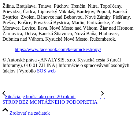
Žilina, Bratislava, Trnava, Púchov, Trenčín, Nitra, Topoľčany,
Prievidza, Čadca, Liptovský Mikulaš, Bardejov, Poprad, Banská
Bystrica, Zvolen, Bánovce nad Bebravou, Nové Zámky, Piešťany,
Prešov, Košice, Považská Bystrica, Martin, Partizánske, Zlate
Moravce, Levice, Ilava, Nové Mesto nad Váhom, Žiar nad Hronom,
Žarnovica, Detva, Banská Štiavnica, Nová Baňa, Hlohovec,
Dubnica nad Váhom, Kysucké Nové Mesto, Ružomberok.
https://www.facebook.com/keramickestropy/
© Autorské práva - ANALYSIS, s.r.o. Kysucká cesta 3 (areál
Inforamy), 010 01 ŽILINA | Informácie o spracovávaní osobných
údajov | Vyrobilo
SOS web
Situácia je horšia ako pred 20 rokmi
STROP BEZ MONTÁŽNEHO PODOPRETIA
Zrolovať na začiatok