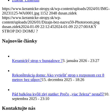
Zdielať LinkedIn
https://www.keramicke-stropy.sk/wp-content/uploads/2024/01/IMG-
20231125-WA0001.jpg
1152
2048
dusan.zidek
https://www.keramicke-stropy.sk/wp-
content/uploads/2026/01/Dizajn-bez-nazvu59-Photoroom.png
dusan.zidek
2024-01-09 22:12:45
2024-01-09 22:27:00
AKÝ
STROP DO DOMU ?
Najnovšie články
Keramický strop v bungalowe ?
3. januára 2026 - 23:27
Rekonštrukcia domu: Ako vyriešiť strop s rozponom cez 8
metrov bez stĺpov?
15. decembra 2025 - 18:26
Pád balkóna kvôli zlej statike: Prečo „viac železa“ nestačí?
10.
septembra 2025 - 23:10
Kontaktujte nás