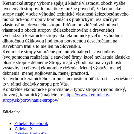
Keramické stropy výborne spájajú kladné vlastnosti oboch vyššie
uvedených stropov. Je prakticky možné povedať, že keramické
stropy majú v sebe výhodné technické vlastnosti železobetónového
monolitického stropu v kombinácii s praktickými realizačnými
vlastnosťami dreveného stropu. Pričom pri zlúčení výhodných
vlastností z oboch stropov (železobetónového a dreveného)
vychádzajú keramické stropy ako ekonomicky veľmi výhodne s
dlhoročnou úžitkovou hodnotou potvrdenou desaťročiami na
stavebnom trhu a to nie len na Slovensku.
Keramické stropy sú určené pre individuálnych stavebníkov
(svojpomocná realizácia) a stavebné firmy, ktoré nevlastnia klasické
plošné stropné debnenie Stropy majú výhodu najmä v rýchlosti
výstavby a celkovej ekonomike riešenia. Menej výstuže, menej
debnenia, menej stojkovania, menej pracnosti.
S návrhom keramického stropu si nemusíte robiť starosti – vyriešime
to v rámci dodávky stropu pre Vás.
Konkrétne ekonomické porovnanie 3 typov stropov (monolitický,
drevený, keramický ) najdete tu:
https://www.keramicke-
stropy.sk/porovnanie-stropov/
Zdielať na
Zdielať Facebook
Zdielať X