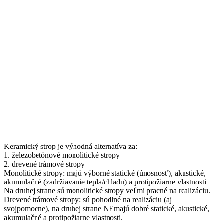
Keramický strop je výhodná alternatíva za:
1. železobetónové monolitické stropy
2. drevené trámové stropy
Monolitické stropy: majú výborné statické (únosnosť), akustické,
akumulačné (zadržiavanie tepla/chladu) a protipožiarne vlastnosti.
Na druhej strane sú monolitické stropy veľmi pracné na realizáciu.
Drevené trámové stropy: sú pohodlné na realizáciu (aj
svojpomocne), na druhej strane NEmajú dobré statické, akustické,
akumulačné a protipožiarne vlastnosti.