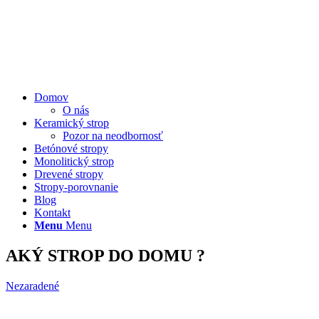
Domov
O nás
Keramický strop
Pozor na neodbornosť
Betónové stropy
Monolitický strop
Drevené stropy
Stropy-porovnanie
Blog
Kontakt
Menu
Menu
AKÝ STROP DO DOMU ?
Nezaradené