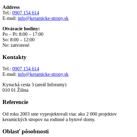
Address
Tel.:
0907 154 614
E-mail:
info@keramicke-stropy.sk
Otváracie hodiny:
Po – Pi: 8:00 – 17:00
So: 8:00 – 12:00
Ne: zatvorené
Kontakty
Tel.:
0907 154 614
E-mail:
info@keramicke-stropy.sk
Kysucká cesta 3 (areál Inforamy)
010 01 Žilina
Referencie
Od roku 2003 sme vyprojektovali viac ako 2 000 projektov
keramických stropov na rodinné a bytové domy.
Oblasť pôsobnosti