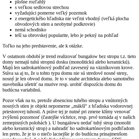
plošne rozľahlý
s veľkou sedlovou strechou
vyžadujúci pomerne veľký pozemok
z energetického hľadiska nie veľmi vhodný (veľká plocha
obvodových stien a neobytné podkrovie)
nemá schodisko
teší sa obrovskej popularite, lebo je pekný na pohľad
Toľko na jeho predstavenie, ale k otázke.
V ostatnom období je trend realizovať bungalow bez stropu t.z. tieto
domy nemajú tuhú stropnú dosku (monolitickú alebo keramickú).
Majú len sadrokartónový podhľad zavesený na väzníkovom krove.
Stáva sa aj to, že u tohto typu domu nie sú stredové nosné steny,
nosný je len obvod domu. Je to v snahe architekta alebo samotného
stavebníka ušetriť na murive resp. urobiť dispozíciu domu do
budúcna variabilnú.
Pozor však na to, pretože absenciou tuhého stropu a vnútorných
nosných stien je objekt nepomerne „mäkší“ z hľadiska vodorovnej
priestorovej tuhosti. A práve tej je nutné pri zmene klímy venovať
zvýšenú pozornosť (častejšie víchrice, resp. prvé tornáda aj v našich
zemepisných polohách ). U bungalowu nedať tuhý strop (monolit
alebo keramický strop) a nahradiť ho sadrokartónovým podhľadom
len preto, že je to o niečo lacnejšie je do budúcna prinajmenšom