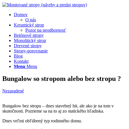
Domov
O nás
Keramický strop
Pozor na neodbornosť
Betónové stropy
Monolitický strop
Drevené stropy
Stropy-porovnanie
Blog
Kontakt
Menu
Menu
Bungalow so stropom alebo bez stropu ?
Nezaradené
Bungalow bez stropu – dnes stavebný hit, ale ako je na tom v
skutočnosti. Pozrieme sa na to aj zo statického hľadiska.
Dnes veľmi obľúbený typ rodinného domu.