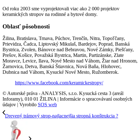
Od roku 2003 sme vyprojektovali viac ako 2 000 projektov
keramických stropov na rodinné a bytové domy.
Oblasť pôsobnosti
Žilina, Bratislava, Trnava, Púchov, Trenčín, Nitra, Topoľčany,
Prievidza, Čadca, Liptovský Mikulaš, Bardejov, Poprad, Banská
Bystrica, Zvolen, Bánovce nad Bebravou, Nové Zámky, Piešťany,
Prešov, Košice, Považská Bystrica, Martin, Partizánske, Zlate
Moravce, Levice, Ilava, Nové Mesto nad Váhom, Žiar nad Hronom,
Žarnovica, Detva, Banská Štiavnica, Nová Baňa, Hlohovec,
Dubnica nad Váhom, Kysucké Nové Mesto, Ružomberok.
https://www.facebook.com/keramickestropy/
© Autorské práva - ANALYSIS, s.r.o. Kysucká cesta 3 (areál
Inforamy), 010 01 ŽILINA | Informácie o spracovávaní osobných
údajov | Vyrobilo
SOS web
Drevený trámový strop-najlacnejšia stropná konštrukcia ?