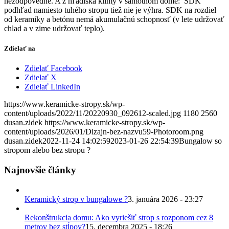
nezodpovedné. A z hľadiska klímy v samotnom dome: SDK
podhľad namiesto tuhého stropu tiež nie je výhra. SDK na rozdiel
od keramiky a betónu nemá akumulačnú schopnosť (v lete udržovať
chlad a v zime udržovať teplo).
Zdielať na
Zdielať Facebook
Zdielať X
Zdielať LinkedIn
https://www.keramicke-stropy.sk/wp-
content/uploads/2022/11/20220930_092612-scaled.jpg
1180
2560
dusan.zidek
https://www.keramicke-stropy.sk/wp-
content/uploads/2026/01/Dizajn-bez-nazvu59-Photoroom.png
dusan.zidek
2022-11-24 14:02:59
2023-01-26 22:54:39
Bungalow so
stropom alebo bez stropu ?
Najnovšie články
Keramický strop v bungalowe ?
3. januára 2026 - 23:27
Rekonštrukcia domu: Ako vyriešiť strop s rozponom cez 8
metrov bez stĺpov?
15. decembra 2025 - 18:26